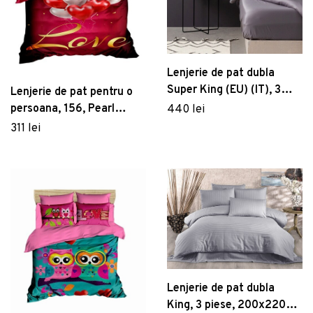
Lenjerie de pat dubla
Super King (EU) (IT), 3
Lenjerie de pat pentru o
piese, De Dark Grey,
persoana, 156, Pearl
440 lei
Patik, Bumbac Satinat
Home, Poliester Satinat
311 lei
Lenjerie de pat dubla
King, 3 piese, 200x220