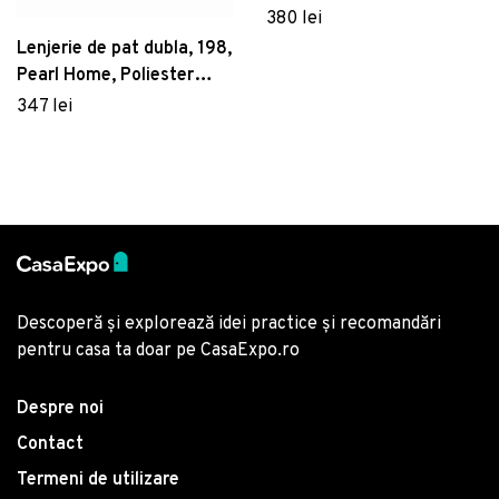
cm, 100% bumbac
380 lei
satinat, Whitney, Lilyum,
Lenjerie de pat dubla, 198,
gri
Pearl Home, Poliester
Satinat
347 lei
Descoperă și explorează idei practice și recomandări
pentru casa ta doar pe CasaExpo.ro
Despre noi
Contact
Termeni de utilizare