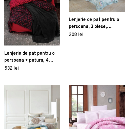
Lenjerie de pat pentru o
persoana, 3 piese,
160x220 cm, 100%
208 lei
bumbac poplin, Hobby,
Peace, verde
Lenjerie de pat pentru o
persoana + patura, 4
piese, 160x220 cm, 100%
532 lei
bumbac ranforce, Cotton
Box, Shadow, rosu claret