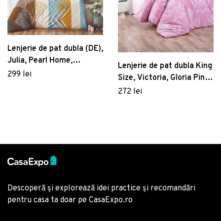
Lenjerie de pat dubla (DE),
Julia, Pearl Home,
Lenjerie de pat dubla King
Bumbac Ranforce
299 lei
Size, Victoria, Gloria Pink,
4 piese, 100% bumbac
272 lei
ranforce, roz/alb
Descoperă și explorează idei practice și recomandări
pentru casa ta doar pe CasaExpo.ro