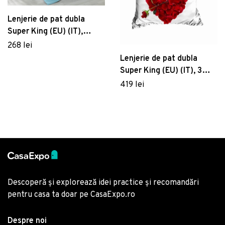
Lenjerie de pat dubla
Super King (EU) (IT),
Turquoise, Patik, Bumbac
268 lei
Ranforce
Lenjerie de pat dubla
Super King (EU) (IT), 3
piese, 194, Pearl Home,
419 lei
Poliester Satinat
Descoperă și explorează idei practice și recomandări
pentru casa ta doar pe CasaExpo.ro
Despre noi