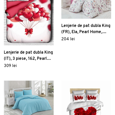
Lenjerie de pat dubla King
(FR), Ela, Pearl Home,
Bumbac Ranforce
204 lei
Lenjerie de pat dubla King
(IT), 3 piese, 162, Pearl
Home, Poliester Satinat
309 lei