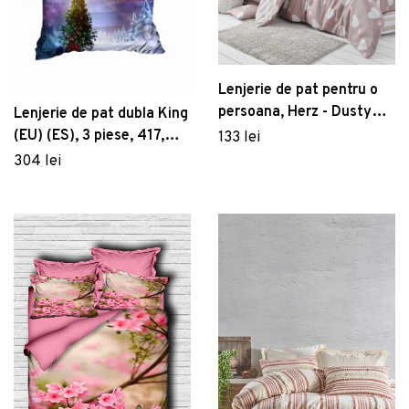
Lenjerie de pat pentru o
persoana, Herz - Dusty
Lenjerie de pat dubla King
Rose, Eponj Home, 65%
(EU) (ES), 3 piese, 417,
133 lei
bumbac/35% poliester
Pearl Home, Poliester
304 lei
Satinat