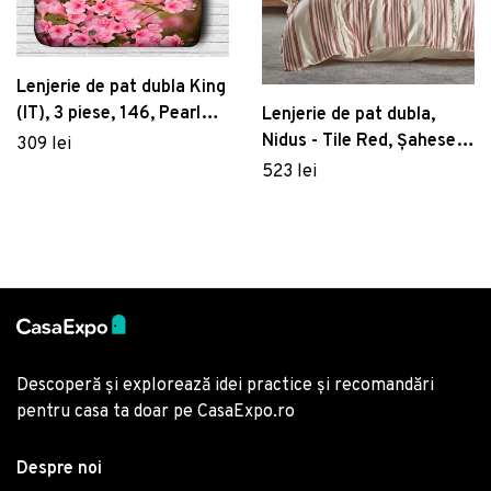
Lenjerie de pat dubla King
(IT), 3 piese, 146, Pearl
Lenjerie de pat dubla,
Home, Poliester Satinat
Nidus - Tile Red, Şaheser,
309 lei
Bumbac
523 lei
Descoperă și explorează idei practice și recomandări
pentru casa ta doar pe CasaExpo.ro
Despre noi