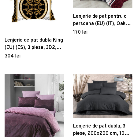
Lenjerie de pat pentru o
persoana (EU) (IT), Oaken,
Primacasa by Türkiz,
170 lei
Bumbac Ranforce
Lenjerie de pat dubla King
(EU) (ES), 3 piese, 3D2,
Pearl Home, Poliester
304 lei
Satinat
Lenjerie de pat dubla, 3
piese, 200x200 cm, 100%