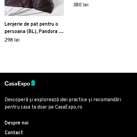
bumbac satinat, Whitney,
380 lei
Lilyum, antracit
Lenjerie de pat pentru o
persoana (BL), Pandora -
Rose, Victoria, Bumbac
298 lei
Satinat
Descoperă și explorează idei practice și recomandări
pentru casa ta doar pe CasaExpo.ro
Despre noi
Contact