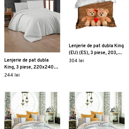
Lenjerie de pat dubla King
(EU) (ES), 3 piese, 203,
Pearl Home, Poliester
Lenjerie de pat dubla
304 lei
Satinat
King, 3 piese, 220x240
cm, 60x60 cm, 100%
244 lei
bumbac ranforce, Patik,
White, alb