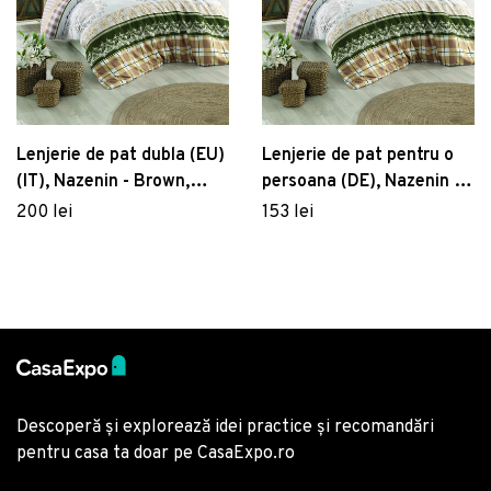
Lenjerie de pat dubla (EU)
Lenjerie de pat pentru o
(IT), Nazenin - Brown,
persoana (DE), Nazenin -
Pearl Home, Bumbac
Brown, Pearl Home,
200 lei
153 lei
Ranforce
Bumbac Ranforce
Descoperă și explorează idei practice și recomandări
pentru casa ta doar pe CasaExpo.ro