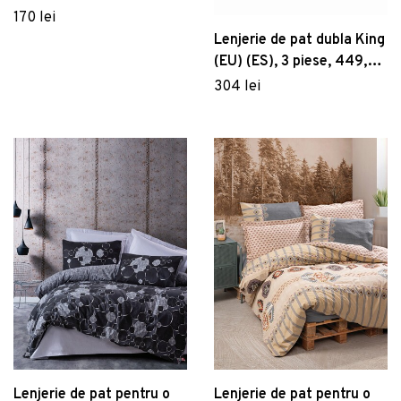
Primacasa by Türkiz,
170 lei
Bumbac Ranforce
Lenjerie de pat dubla King
(EU) (ES), 3 piese, 449,
Pearl Home, Poliester
304 lei
Satinat
Lenjerie de pat pentru o
Lenjerie de pat pentru o