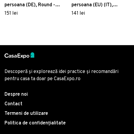
persoana (DE), Round -
persoana (EU) (IT),
Grey, Cotton Box,
Dakota - Grey, Cotton
151 lei
141 lei
Bumbac Ranforce
Box, Bumbac Ranforce
Descoperă și explorează idei practice și recomandări
pentru casa ta doar pe CasaExpo.ro
Despre noi
Contact
Termeni de utilizare
Politica de confidențialitate