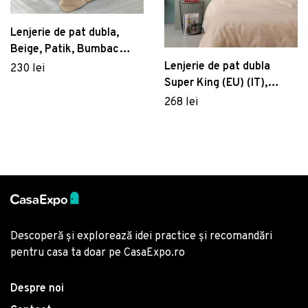
Lenjerie de pat dubla,
Beige, Patik, Bumbac
Ranforce
Lenjerie de pat dubla
230 lei
Super King (EU) (IT),
Beige, Patik, Bumbac
268 lei
Ranforce
Descoperă și explorează idei practice și recomandări
pentru casa ta doar pe CasaExpo.ro
Despre noi