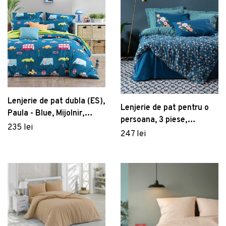
Lenjerie de pat dubla (ES),
Lenjerie de pat pentru o
Paula - Blue, Mijolnir,
persoana, 3 piese,
Bumbac Ranforce
235 lei
160x220 cm, 100%
247 lei
bumbac ranforce, Cotton
Box, Freya, albastru inchis