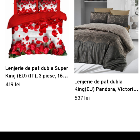
Lenjerie de pat dubla Super
King (EU) (IT), 3 piese, 168,
Lenjerie de pat dubla
Pearl Home, Poliester
419 lei
King(EU) Pandora, Victoria,
Satinat
3 piese, 240x220 cm,
537 lei
bumbac satinat, maro