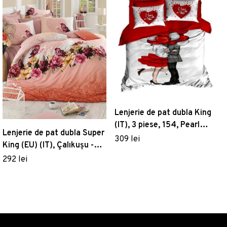
Lenjerie de pat dubla King
(IT), 3 piese, 154, Pearl
Lenjerie de pat dubla Super
Home, Poliester Satinat
309 lei
King (EU) (IT), Çalıkuşu -
Pink, Pearl Home, Bumbac
292 lei
Ranforce