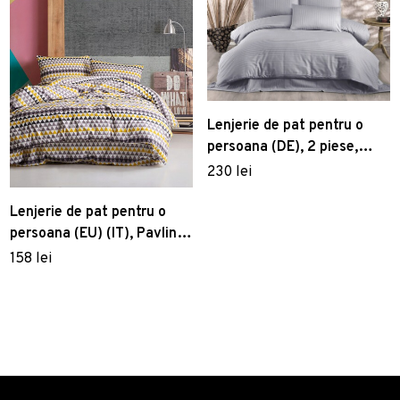
Lenjerie de pat pentru o
persoana (DE), 2 piese,
Lilyum - Grey, Kırlent Store,
230 lei
70% poliester/30%
bumbac
Lenjerie de pat pentru o
persoana (EU) (IT), Pavlina,
Mijolnir, Bumbac Ranforce
158 lei