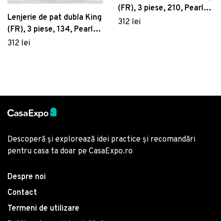
(FR), 3 piese, 210, Pearl
Lenjerie de pat dubla King
Home, Poliester Satinat
312 lei
(FR), 3 piese, 134, Pearl
Home, Poliester Satinat
312 lei
Descoperă și explorează idei practice și recomandări
pentru casa ta doar pe CasaExpo.ro
Despre noi
Contact
Termeni de utilizare