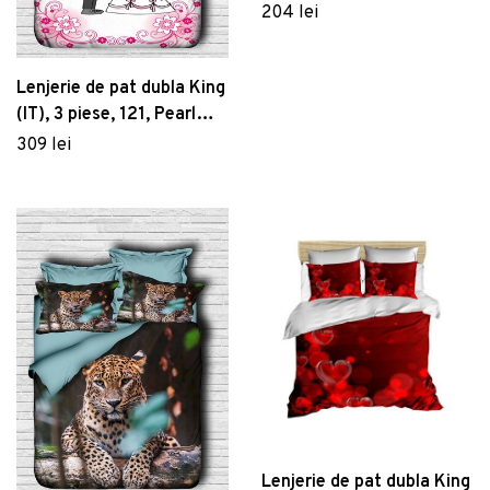
Bumbac Ranforce
204 lei
Lenjerie de pat dubla King
(IT), 3 piese, 121, Pearl
Home, Poliester Satinat
309 lei
Lenjerie de pat dubla King