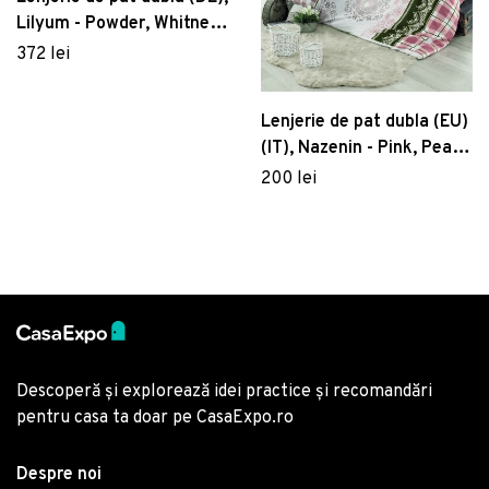
Lilyum - Powder, Whitney,
Bumbac Satinat
372 lei
Lenjerie de pat dubla (EU)
(IT), Nazenin - Pink, Pearl
Home, Bumbac Ranforce
200 lei
Descoperă și explorează idei practice și recomandări
pentru casa ta doar pe CasaExpo.ro
Despre noi