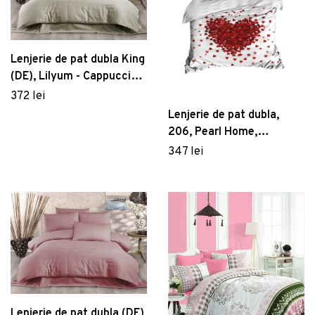
Lenjerie de pat dubla King
(DE), Lilyum - Cappuccino,
Whitney, Bumbac Satinat
372 lei
Lenjerie de pat dubla,
206, Pearl Home,
Poliester Satinat
347 lei
Lenjerie de pat dubla (DE),