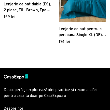
Lenjerie de pat dubla (ES),
2 piese, Fil - Brown, Eponj
Home, 65% bumbac/35%
159 lei
poliester
Lenjerie de pat pentru o
persoana Single XL (DE),
Petrol Blue, Patik,
174 lei
Bumbac Ranforce
Descoperă și explorează idei practice și recomandări
pentru casa ta doar pe CasaExpo.ro
Despre noi