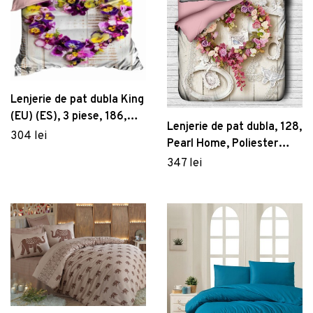
Lenjerie de pat dubla King
(EU) (ES), 3 piese, 186,
Lenjerie de pat dubla, 128,
Pearl Home, Poliester
304 lei
Pearl Home, Poliester
Satinat
Satinat
347 lei