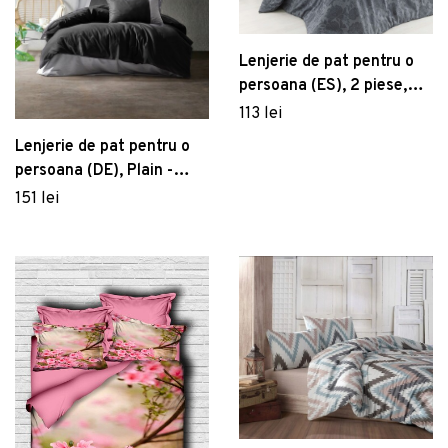
Lenjerie de pat pentru o
persoana (ES), 2 piese,
Jamie - Anthracite, Eponj
113 lei
Home, 65% bumbac/35%
Lenjerie de pat pentru o
poliester
persoana (DE), Plain -
Black, Grey, Cutie de
151 lei
bumbac, Bumbac
Ranforce