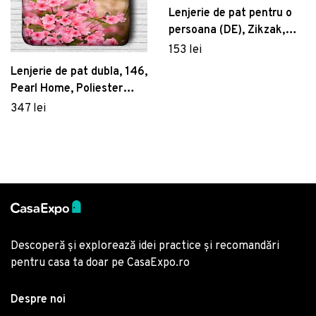
Lenjerie de pat pentru o
persoana (DE), Zikzak,
Pearl Home, Bumbac
153 lei
Ranforce
Lenjerie de pat dubla, 146,
Pearl Home, Poliester
Satinat
347 lei
Descoperă și explorează idei practice și recomandări
pentru casa ta doar pe CasaExpo.ro
Despre noi