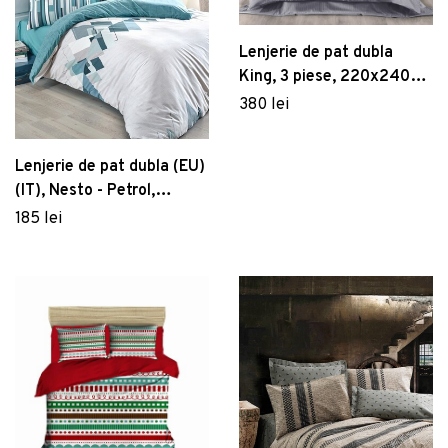
Lenjerie de pat dubla
King, 3 piese, 220x240
cm, 100% bumbac
380 lei
satinat, Whitney, Lilyum,
gri
Lenjerie de pat dubla (EU)
(IT), Nesto - Petrol,
Cotton Box, Bumbac
185 lei
Ranforce