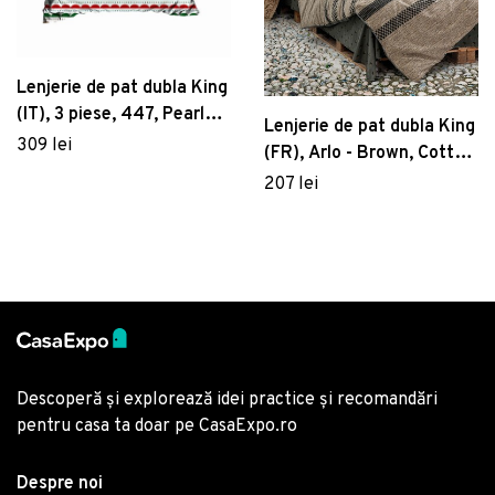
Lenjerie de pat dubla King
(IT), 3 piese, 447, Pearl
Lenjerie de pat dubla King
Home, Poliester Satinat
309 lei
(FR), Arlo - Brown, Cotton
Box, Bumbac Ranforce
207 lei
Descoperă și explorează idei practice și recomandări
pentru casa ta doar pe CasaExpo.ro
Despre noi