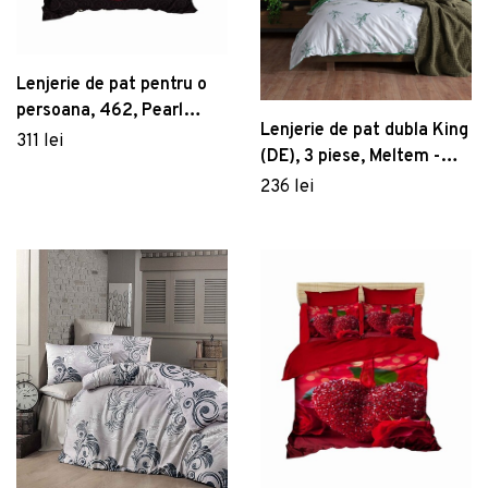
Lenjerie de pat pentru o
persoana, 462, Pearl
Lenjerie de pat dubla King
Home, Poliester Satinat
311 lei
(DE), 3 piese, Meltem -
Green, Primacasa by
236 lei
Türkiz, Bumbac Ranforce