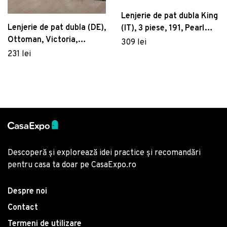
Lenjerie de pat dubla King
Lenjerie de pat dubla (DE),
(IT), 3 piese, 191, Pearl
Ottoman, Victoria,
Home, Poliester Satinat
309 lei
Bumbac Ranforce
231 lei
Descoperă și explorează idei practice și recomandări
pentru casa ta doar pe CasaExpo.ro
Despre noi
Contact
Termeni de utilizare