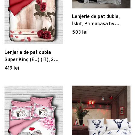
Lenjerie de pat dubla,
İskit, Primacasa by
Türkiz, Bumbac Satinat
503 lei
Lenjerie de pat dubla
Super King (EU) (IT), 3
piese, 119, Pearl Home,
419 lei
Poliester Satinat