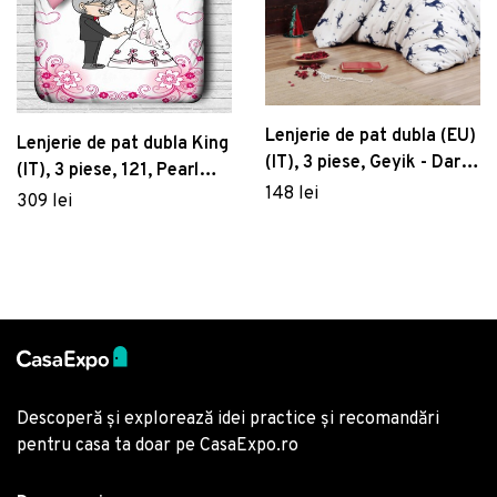
Lenjerie de pat dubla (EU)
Lenjerie de pat dubla King
(IT), 3 piese, Geyik - Dark
(IT), 3 piese, 121, Pearl
Blue, Eponj Home, 65%
148 lei
Home, Poliester Satinat
309 lei
bumbac/35% poliester
Descoperă și explorează idei practice și recomandări
pentru casa ta doar pe CasaExpo.ro