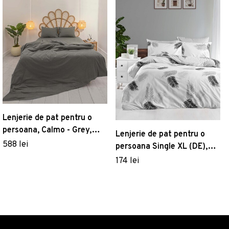
Lenjerie de pat pentru o
persoana, Calmo - Grey,
Lenjerie de pat pentru o
Elliott, Bumbac
588 lei
persoana Single XL (DE),
Praise, Life Style, Bumbac
174 lei
Ranforce