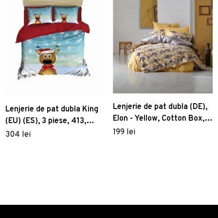
Lenjerie de pat dubla (DE),
Lenjerie de pat dubla King
Elon - Yellow, Cotton Box,
(EU) (ES), 3 piese, 413,
Bumbac Ranforce
199 lei
Pearl Home, Poliester
304 lei
Satinat