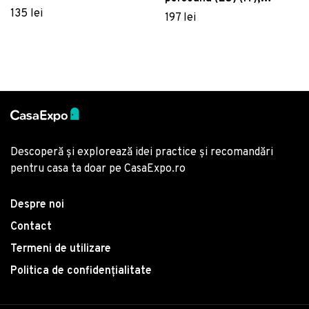
Atlantis - White, Eponj
135 lei
Ardenya, Pearl Home,
197 lei
Home, 65% bumbac/35%
Bumbac Ranforce
poliester
Descoperă și explorează idei practice și recomandări
pentru casa ta doar pe CasaExpo.ro
Despre noi
Contact
Termeni de utilizare
Politica de confidențialitate