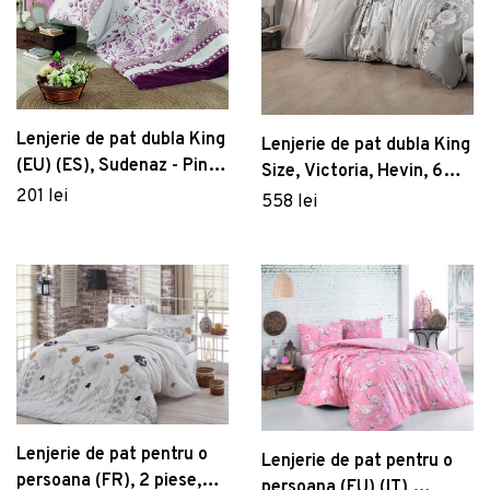
Lenjerie de pat dubla King
Lenjerie de pat dubla King
(EU) (ES), Sudenaz - Pink,
Size, Victoria, Hevin, 6
Pearl Home, Bumbac
201 lei
piese, 240x260 cm, 100%
558 lei
Ranforce
bumbac satinat, gri/roz
pudra
Lenjerie de pat pentru o
Lenjerie de pat pentru o
persoana (FR), 2 piese,
persoana (EU) (IT),