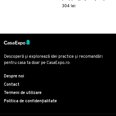
multicolor
Pearl Home, Poliester
304 lei
Satinat
Descoperă și explorează idei practice și recomandări
pentru casa ta doar pe CasaExpo.ro
Despre noi
Contact
Termeni de utilizare
Politica de confidențialitate