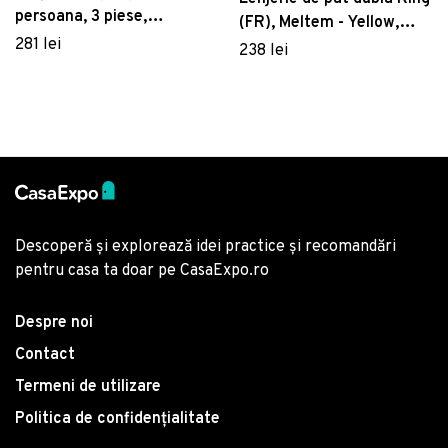
persoana, 3 piese,
(FR), Meltem - Yellow,
160x220 cm, 100%
281 lei
Primacasa by Türkiz,
238 lei
bumbac ranforce, Cotton
Bumbac Ranforce
Box, Folk Art, maro nurca
Descoperă și explorează idei practice și recomandări
pentru casa ta doar pe CasaExpo.ro
Despre noi
Contact
Termeni de utilizare
Politica de confidențialitate