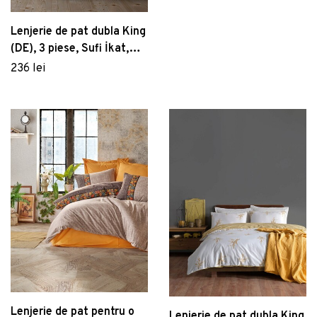
piese, amestec bumbac,
multicolor
Lenjerie de pat dubla King
(DE), 3 piese, Sufi İkat,
Primacasa by Türkiz,
236 lei
Bumbac Ranforce
Lenjerie de pat pentru o
Lenjerie de pat dubla King