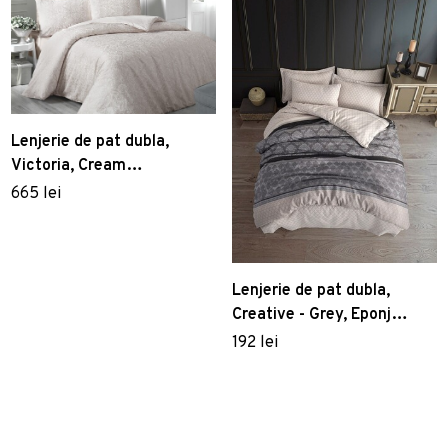
Lenjerie de pat dubla,
Victoria, Cream
121VCQ73455, 3 piese,
665 lei
bumbac satinat, multicolor
Lenjerie de pat dubla,
Creative - Grey, Eponj
Home, 65% bumbac/35%
192 lei
poliester