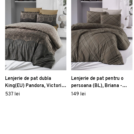
Lenjerie de pat dubla
Lenjerie de pat pentru o
King(EU) Pandora, Victoria,
persoana (BL), Briana -
3 piese, 240x220 cm,
Brown, Victoria, Bumbac
537 lei
149 lei
bumbac satinat, maro
Ranforce