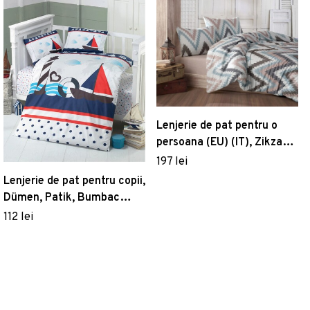
Lenjerie de pat pentru o
persoana (EU) (IT), Zikzak,
Pearl Home, Bumbac
197 lei
Ranforce
Lenjerie de pat pentru copii,
Dümen, Patik, Bumbac
Ranforce
112 lei