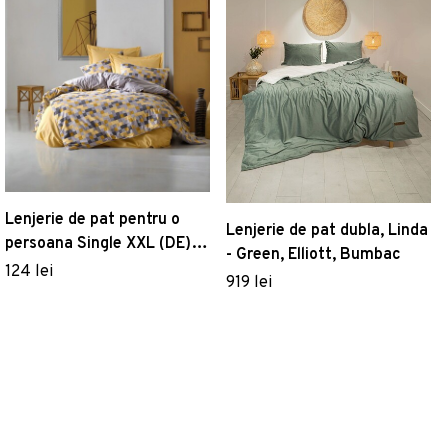
Lenjerie de pat pentru o
Lenjerie de pat dubla, Linda
persoana Single XXL (DE),
- Green, Elliott, Bumbac
Elon - Yellow, Cotton Box,
124 lei
919 lei
Bumbac Ranforce