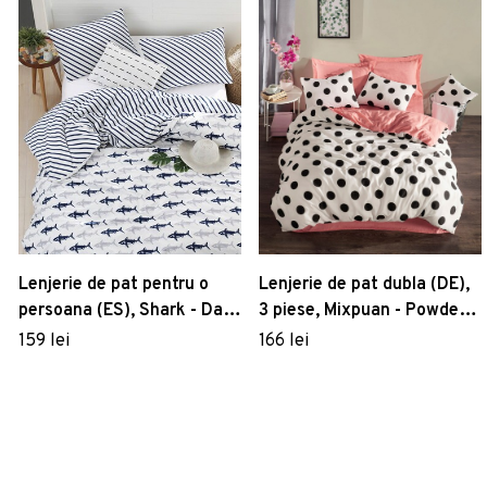
Lenjerie de pat pentru o
Lenjerie de pat dubla (DE),
persoana (ES), Shark - Dark
3 piese, Mixpuan - Powder,
Blue, White, Mjolnir,
Eponj Home, 65%
159 lei
166 lei
Bumbac Ranforce
bumbac/35% poliester