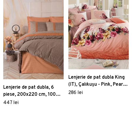
Lenjerie de pat dubla King
(IT), Çalıkuşu - Pink, Pearl
Lenjerie de pat dubla, 6
Home, Bumbac Ranforce
286 lei
piese, 200x220 cm, 100%
bumbac ranforce, cu detalii
447 lei
brodate, Cotton Box, Hazel,
rosu caramiziu