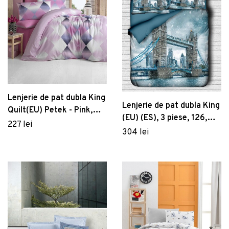
Lenjerie de pat dubla King
Lenjerie de pat dubla King
Quilt(EU) Petek - Pink,
(EU) (ES), 3 piese, 126,
Victoria, 3 piese,
227 lei
Pearl Home, Poliester
304 lei
240x220 cm, amestec
Satinat
bumbac, multicolor