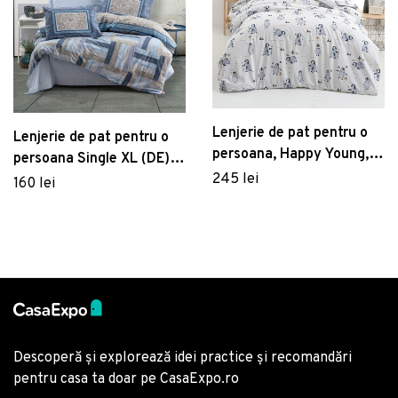
Lenjerie de pat pentru o
Lenjerie de pat pentru o
persoana, Happy Young,
persoana Single XL (DE),
Life Style, Bumbac
245 lei
Groovy - Blue, Cotton
160 lei
Ranforce
Box, Bumbac Ranforce
Descoperă și explorează idei practice și recomandări
pentru casa ta doar pe CasaExpo.ro