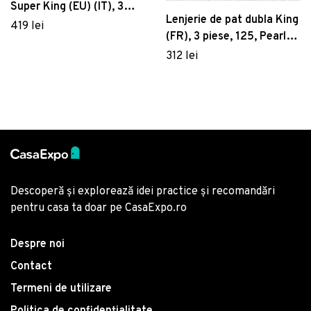
Super King (EU) (IT), 3
Lenjerie de pat dubla King
piese, 439, Pearl Home,
419 lei
(FR), 3 piese, 125, Pearl
Poliester Satinat
Home, Poliester Satinat
312 lei
Descoperă și explorează idei practice și recomandări
pentru casa ta doar pe CasaExpo.ro
Despre noi
Contact
Termeni de utilizare
Politica de confidențialitate