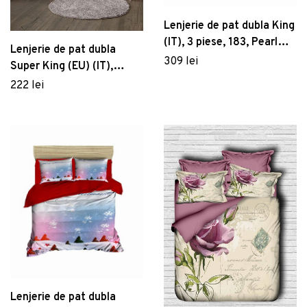
Lenjerie de pat dubla King
(IT), 3 piese, 183, Pearl
Lenjerie de pat dubla
Home, Poliester Satinat
309 lei
Super King (EU) (IT),
Leron - Grey, Cotton Box,
222 lei
Bumbac Ranforce
Lenjerie de pat dubla