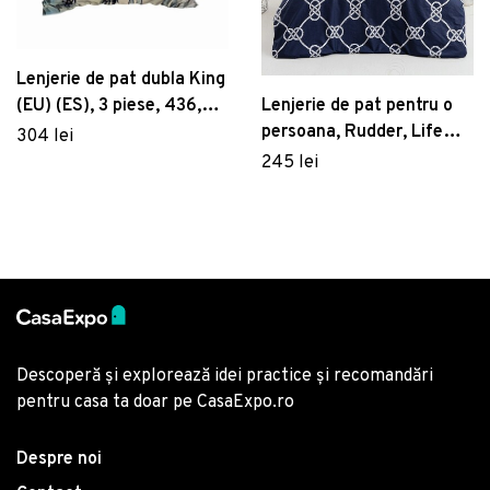
Lenjerie de pat dubla King
Lenjerie de pat pentru o
(EU) (ES), 3 piese, 436,
persoana, Rudder, Life
Pearl Home, Poliester
304 lei
Style, Bumbac Ranforce
Satinat
245 lei
Descoperă și explorează idei practice și recomandări
pentru casa ta doar pe CasaExpo.ro
Despre noi