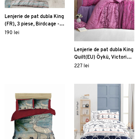
Lenjerie de pat dubla King
(FR), 3 piese, Birdcage -
Turquoise, Eponj Home,
190 lei
65% bumbac/35%
poliester
Lenjerie de pat dubla King
Quilt(EU) Öykü, Victoria,
3 piese, 240x220 cm,
227 lei
amestec bumbac, rosu