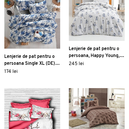
Lenjerie de pat pentru o
persoana, Happy Young,
Lenjerie de pat pentru o
Life Style, Bumbac
persoana Single XL (DE),
245 lei
Ranforce
Lily, Life Style, Bumbac
174 lei
Ranforce