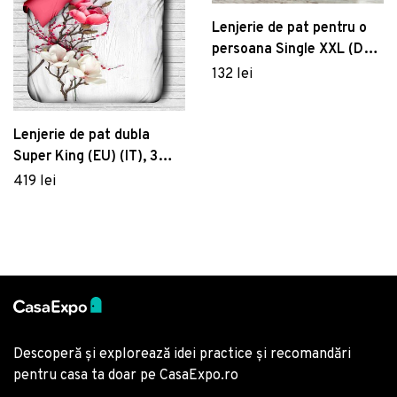
Lenjerie de pat pentru o
persoana Single XXL (DE),
2 piese, Fil - Brown, Eponj
132 lei
Home, 65% bumbac/35%
poliester
Lenjerie de pat dubla
Super King (EU) (IT), 3
piese, 108, Pearl Home,
419 lei
Poliester Satinat
Descoperă și explorează idei practice și recomandări
pentru casa ta doar pe CasaExpo.ro