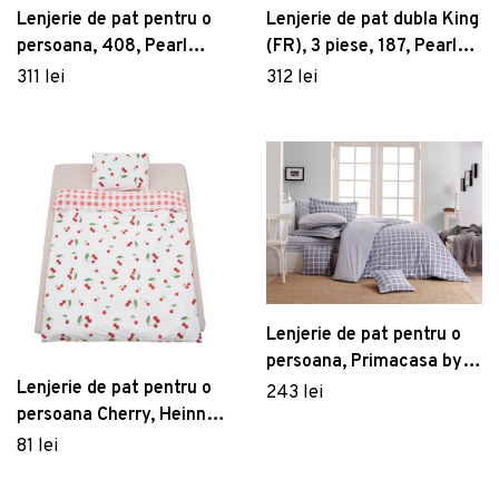
Lenjerie de pat pentru o
Lenjerie de pat dubla King
persoana, 408, Pearl
(FR), 3 piese, 187, Pearl
Home, Poliester Satinat
Home, Poliester Satinat
311 lei
312 lei
Lenjerie de pat pentru o
persoana, Primacasa by
Turkiz, Classic
Lenjerie de pat pentru o
243 lei
182TRK02250, 2 piese,
persoana Cherry, Heinner
bumbac ranforce,
Home, 150x200 cm,
81 lei
alb/bleu
bumbac, multicolor