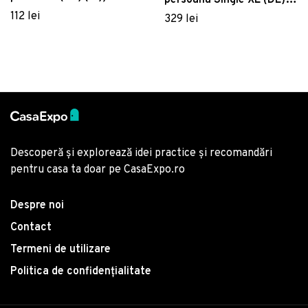
persoana Single XL (DE),
piese, Yaren, Victoria,
112 lei
Alisa, Victoria, Bumbac
329 lei
65% bumbac/35%
Satinat
poliester
Descoperă și explorează idei practice și recomandări
pentru casa ta doar pe CasaExpo.ro
Despre noi
Contact
Termeni de utilizare
Politica de confidențialitate