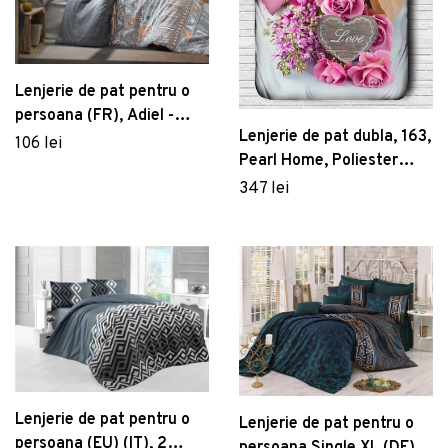
Lenjerie de pat pentru o
persoana (FR), Adiel -
Lenjerie de pat dubla, 163,
Grey, Cotton Box,
106 lei
Pearl Home, Poliester
Bumbac Ranforce
Satinat
347 lei
Lenjerie de pat pentru o
Lenjerie de pat pentru o
persoana (EU) (IT), 2