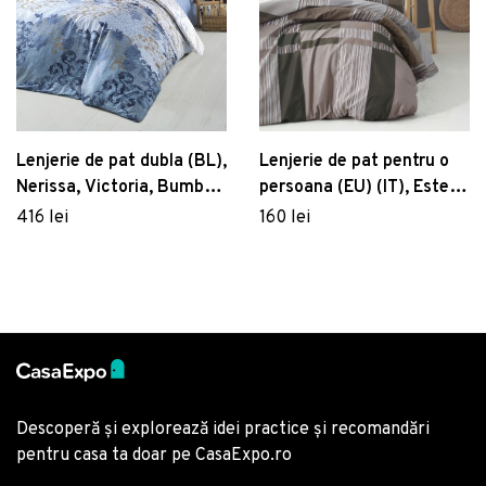
Lenjerie de pat pentru o
Lenjerie de pat dubla (BL),
persoana (EU) (IT), Estela
Nerissa, Victoria, Bumbac
- Brown, Victoria, Bumbac
Satinat
160 lei
416 lei
Ranforce
Descoperă și explorează idei practice și recomandări
pentru casa ta doar pe CasaExpo.ro