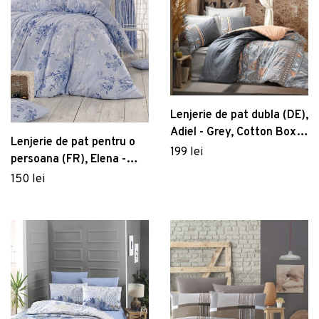
Lenjerie de pat dubla (DE),
Adiel - Grey, Cotton Box,
Lenjerie de pat pentru o
Bumbac Ranforce
199 lei
persoana (FR), Elena -
Blue, Pearl Home,
150 lei
Bumbac Ranforce