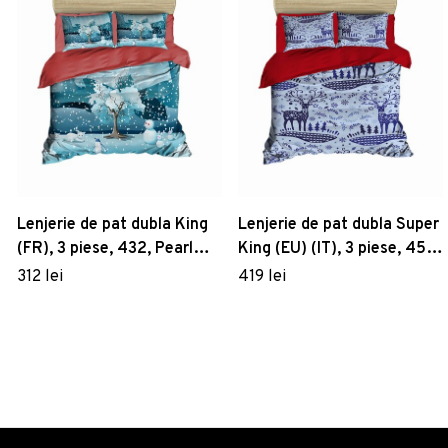
Lenjerie de pat dubla King
Lenjerie de pat dubla Super
(FR), 3 piese, 432, Pearl
King (EU) (IT), 3 piese, 453,
Home, Poliester Satinat
Pearl Home, Poliester
312 lei
419 lei
Satinat