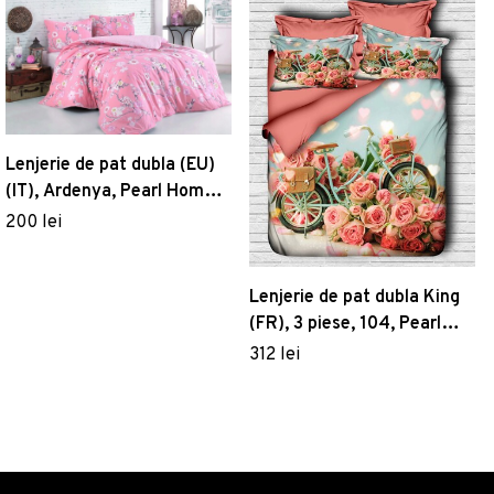
Lenjerie de pat dubla (EU)
(IT), Ardenya, Pearl Home,
Bumbac Ranforce
200 lei
Lenjerie de pat dubla King
(FR), 3 piese, 104, Pearl
Home, Poliester Satinat
312 lei