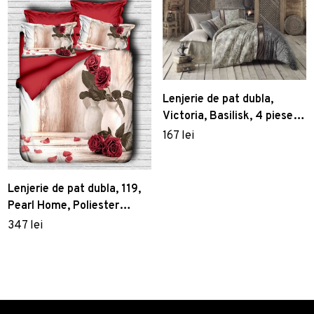
Lenjerie de pat dubla,
Victoria, Basilisk, 4 piese,
amestec bumbac,
167 lei
multicolor
Lenjerie de pat dubla, 119,
Pearl Home, Poliester
Satinat
347 lei