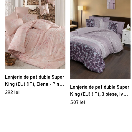
Lenjerie de pat dubla Super
King (EU) (IT), Elena - Pink,
Lenjerie de pat dubla Super
Pearl Home, Bumbac
292 lei
King (EU) (IT), 3 piese, Ivy -
Ranforce
Lilac, Victoria, Bumbac
507 lei
Satinat