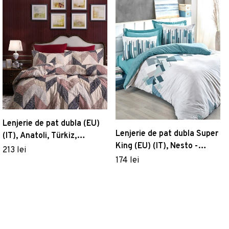
Lenjerie de pat dubla (EU)
Lenjerie de pat dubla Super
(IT), Anatoli, Türkiz,
King (EU) (IT), Nesto -
Bumbac Ranforce
213 lei
Petrol, Cotton Box, Bumbac
174 lei
Ranforce