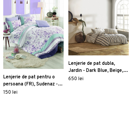
Lenjerie de pat dubla,
Jardin - Dark Blue, Beige,
Lenjerie de pat pentru o
Capodoperă, Bumbac
650 lei
persoana (FR), Sudenaz -
Lilac, Pearl Home, Bumbac
150 lei
Ranforce