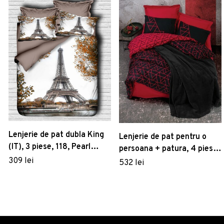
Lenjerie de pat dubla King
Lenjerie de pat pentru o
(IT), 3 piese, 118, Pearl
persoana + patura, 4 piese,
Home, Poliester Satinat
309 lei
160x220 cm, 100% bumbac
532 lei
ranforce, Cotton Box,
Shadow, rosu claret