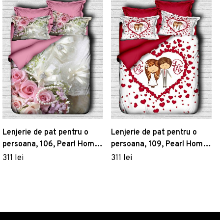
Lenjerie de pat pentru o
Lenjerie de pat pentru o
persoana, 106, Pearl Home,
persoana, 109, Pearl Home,
Poliester Satinat
Poliester Satinat
311 lei
311 lei