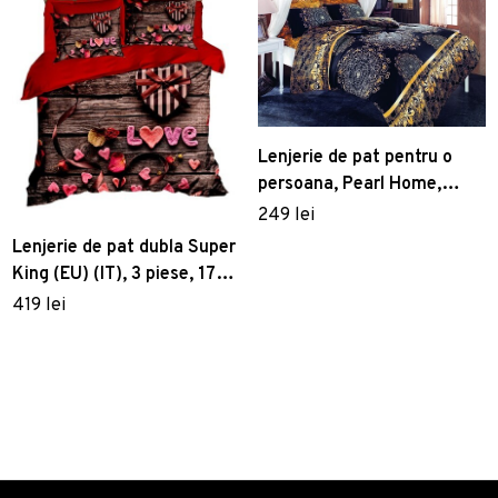
Lenjerie de pat pentru o
persoana, Pearl Home,
172PRL02407, 2 piese,
249 lei
bumbac ranforce,
Lenjerie de pat dubla Super
multicolor
King (EU) (IT), 3 piese, 178,
Pearl Home, Poliester
419 lei
Satinat