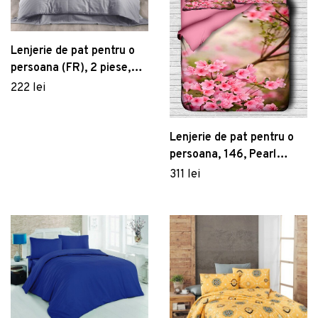
Lenjerie de pat pentru o
persoana (FR), 2 piese,
Lilyum - Grey, Kırlent
222 lei
Store, 70% poliester/30%
bumbac
Lenjerie de pat pentru o
persoana, 146, Pearl
Home, Poliester Satinat
311 lei