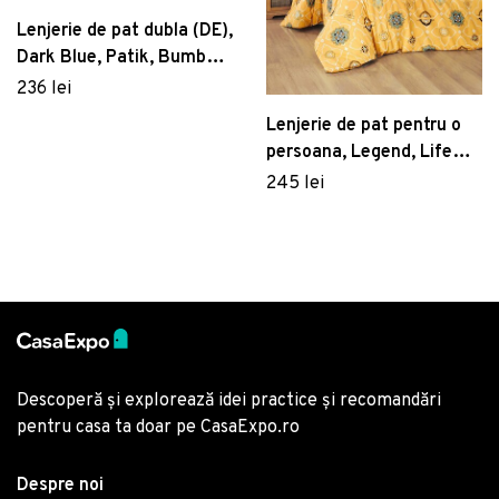
Lenjerie de pat dubla (DE),
Dark Blue, Patik, Bumbac
Ranforce
236 lei
Lenjerie de pat pentru o
persoana, Legend, Life
Style, Bumbac Ranforce
245 lei
Descoperă și explorează idei practice și recomandări
pentru casa ta doar pe CasaExpo.ro
Despre noi