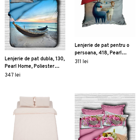
Lenjerie de pat pentru o
persoana, 418, Pearl
Lenjerie de pat dubla, 130,
Home, Poliester Satinat
311 lei
Pearl Home, Poliester
Satinat
347 lei