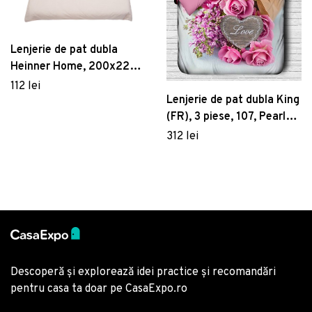
Lenjerie de pat dubla
Heinner Home, 200x220
cm, bumbac, crem
112 lei
Lenjerie de pat dubla King
(FR), 3 piese, 107, Pearl
Home, Poliester Satinat
312 lei
Descoperă și explorează idei practice și recomandări
pentru casa ta doar pe CasaExpo.ro