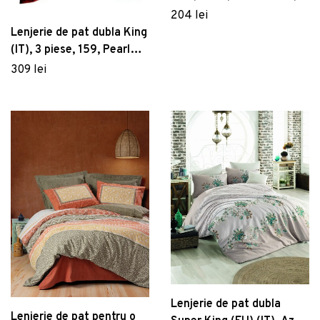
Bumbac Ranforce
204 lei
Lenjerie de pat dubla King
(IT), 3 piese, 159, Pearl
Home, Poliester Satinat
309 lei
Lenjerie de pat dubla
Lenjerie de pat pentru o