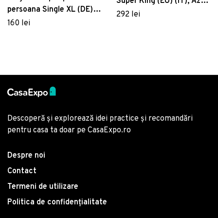
Super King (EU) (IT), Azra
persoana Single XL (DE),
- Brown, Pearl Home,
292 lei
Tuwa - Tile Red, Cotton
160 lei
Bumbac Ranforce
Box, Bumbac Ranforce
Descoperă și explorează idei practice și recomandări
pentru casa ta doar pe CasaExpo.ro
Despre noi
Contact
Termeni de utilizare
Politica de confidențialitate