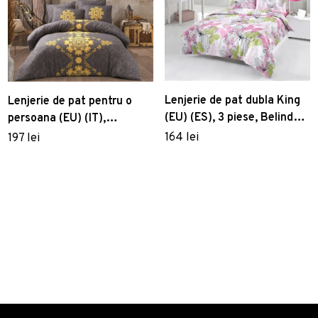
Lenjerie de pat dubla King
Lenjerie de pat pentru o
(EU) (ES), 3 piese, Belinda
persoana (EU) (IT),
v2, Victoria, 65%
Saltanat, Pearl Home,
164 lei
197 lei
bumbac/35% poliester
Bumbac Ranforce