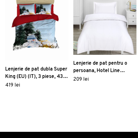
Lenjerie de pat pentru o
Lenjerie de pat dubla Super
persoana, Hotel Line
King (EU) (IT), 3 piese, 431,
Luxury Bedora, 400 TC,
209 lei
Pearl Home, Poliester
419 lei
150 x 240 cm, bumbac
Satinat
100%, alb