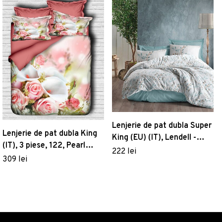
Lenjerie de pat dubla Super
Lenjerie de pat dubla King
King (EU) (IT), Lendell -
(IT), 3 piese, 122, Pearl
Mint, Cotton Box, Bumbac
222 lei
Home, Poliester Satinat
309 lei
Ranforce