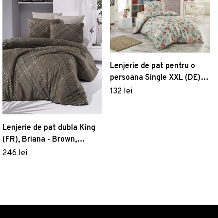
Lenjerie de pat pentru o
persoana Single XXL (DE), 2
piese, Sandiego - Mint,
132 lei
Eponj Home, 65%
bumbac/35% poliester
Lenjerie de pat dubla King
(FR), Briana - Brown,
Victoria, Bumbac Ranforce
246 lei