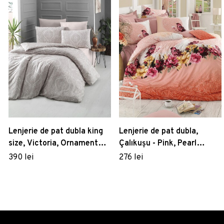
Lenjerie de pat dubla king
Lenjerie de pat dubla,
size, Victoria, Ornament
Çalıkuşu - Pink, Pearl
121VCT62671, 3 piese,
Home, Bumbac Ranforce
390 lei
276 lei
bumbac ranforce, crem/bej