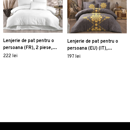
Lenjerie de pat pentru o
Lenjerie de pat pentru o
persoana (FR), 2 piese,
persoana (EU) (IT),
Lilyum - White, Kırlent
Saltanat, Pearl Home,
222 lei
197 lei
Store, 70% poliester/30%
Bumbac Ranforce
bumbac