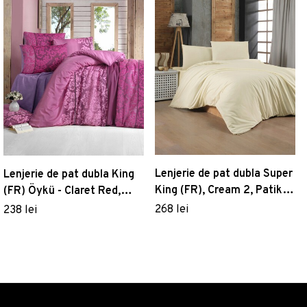
Lenjerie de pat dubla Super
Lenjerie de pat dubla King
King (FR), Cream 2, Patik,
(FR) Öykü - Claret Red,
Bumbac Ranforce
Victoria, 3 piese, 260x220
268 lei
238 lei
cm, amestec bumbac,
multicolor