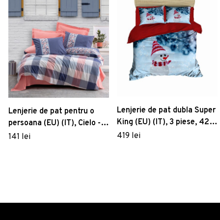
Lenjerie de pat dubla Super
Lenjerie de pat pentru o
King (EU) (IT), 3 piese, 423,
persoana (EU) (IT), Cielo -
Pearl Home, Poliester
Coral, Cotton Box, Bumbac
419 lei
141 lei
Satinat
Ranforce