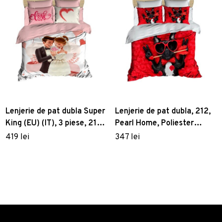
Lenjerie de pat dubla Super
Lenjerie de pat dubla, 212,
King (EU) (IT), 3 piese, 214,
Pearl Home, Poliester
Pearl Home, Poliester
Satinat
419 lei
347 lei
Satinat