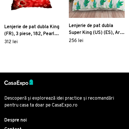
Lenjerie de pat dubla
Lenjerie de pat dubla King
Super King (US) (ES), Arta
(FR), 3 piese, 182, Pearl
- Green, Mijolnir, Bumbac
256 lei
Home, Poliester Satinat
312 lei
Ranforce
Descoperă și explorează idei practice și recomandări
pentru casa ta doar pe CasaExpo.ro
Despre noi