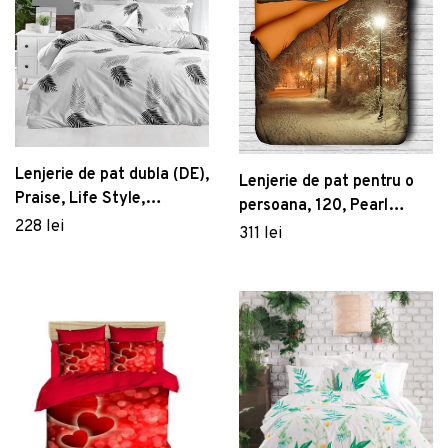
Lenjerie de pat dubla (DE),
Lenjerie de pat pentru o
Praise, Life Style,
persoana, 120, Pearl
Bumbac Ranforce
228 lei
Home, Poliester Satinat
311 lei