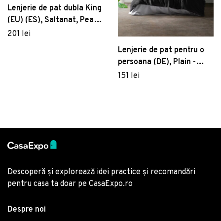
Lenjerie de pat dubla King
(EU) (ES), Saltanat, Pearl
Home, Bumbac Ranforce
201 lei
Lenjerie de pat pentru o
persoana (DE), Plain -
Black, Grey, Cutie de
151 lei
bumbac, Bumbac
Ranforce
Descoperă și explorează idei practice și recomandări
pentru casa ta doar pe CasaExpo.ro
Despre noi