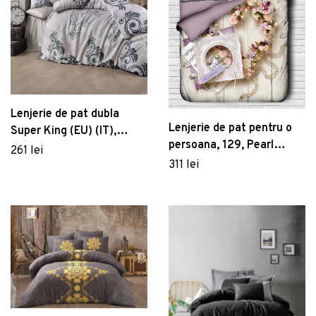
Lenjerie de pat dubla
Lenjerie de pat pentru o
Super King (EU) (IT),
persoana, 129, Pearl
Ottoman, Victoria,
261 lei
Home, Poliester Satinat
311 lei
Bumbac Ranforce