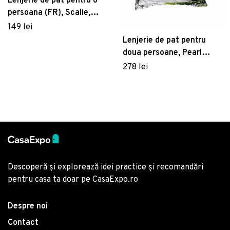
Lenjerie de pat pentru o
persoana (FR), Scalie,
Victoria, Bumbac
149 lei
Ranforce
Lenjerie de pat pentru
doua persoane, Pearl
Home, 424, print 3D,
278 lei
amestec bumbac, 4 piese,
alb/rosu/verde
Descoperă și explorează idei practice și recomandări
pentru casa ta doar pe CasaExpo.ro
Despre noi
Contact