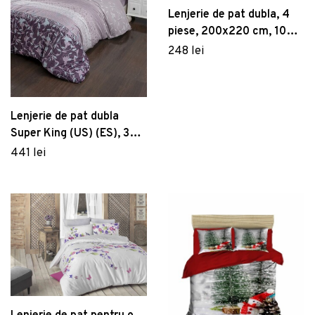
Lenjerie de pat dubla, 4
piese, 200x220 cm, 100%
bumbac poplin, Hobby,
248 lei
Rithym, verde
Lenjerie de pat dubla
Super King (US) (ES), 3
piese, Ivy - Lilac, Victoria,
441 lei
Bumbac Satinat