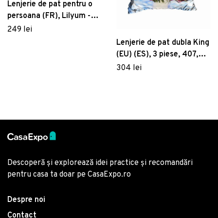
Lenjerie de pat pentru o
persoana (FR), Lilyum -
Dark Blue, Whitney,
249 lei
Bumbac Satinat
Lenjerie de pat dubla King
(EU) (ES), 3 piese, 407,
Pearl Home, Poliester
304 lei
Satinat
Descoperă și explorează idei practice și recomandări
pentru casa ta doar pe CasaExpo.ro
Despre noi
Contact