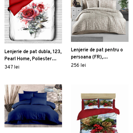
Lenjerie de pat pentru o
Lenjerie de pat dubla, 123,
persoana (FR),
Pearl Home, Poliester
Cappuccino, Victoria,
256 lei
Satinat
347 lei
Bumbac Satinat