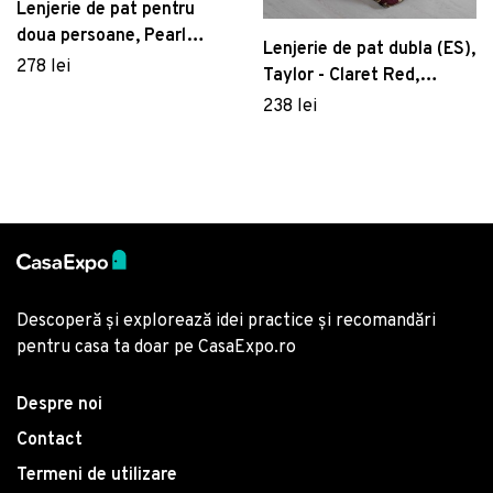
Lenjerie de pat pentru
doua persoane, Pearl
Lenjerie de pat dubla (ES),
Home, 451, print 3D,
278 lei
Taylor - Claret Red,
amestec bumbac, 4 piese,
Cotton Box, Bumbac
238 lei
rosu/alb/verde
Satinat
Descoperă și explorează idei practice și recomandări
pentru casa ta doar pe CasaExpo.ro
Despre noi
Contact
Termeni de utilizare