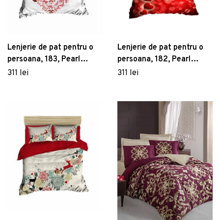
Lenjerie de pat pentru o
Lenjerie de pat pentru o
persoana, 183, Pearl
persoana, 182, Pearl
Home, Poliester Satinat
Home, Poliester Satinat
311 lei
311 lei