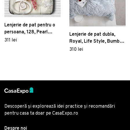
Lenjerie de pat pentru o
persoana, 128, Pearl
Lenjerie de pat dubla,
Home, Poliester Satinat
311 lei
Royal, Life Style, Bumbac
Ranforce
310 lei
Descoperă și explorează idei practice și recomandări
pentru casa ta doar pe CasaExpo.ro
Despre noi