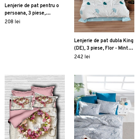
Lenjerie de pat pentru o
persoana, 3 piese,
160x220 cm, 100%
208 lei
bumbac poplin, Hobby,
Perla, galben
Lenjerie de pat dubla King
(DE), 3 piese, Flor - Mint,
Mijolnir, Bumbac Ranforce
242 lei