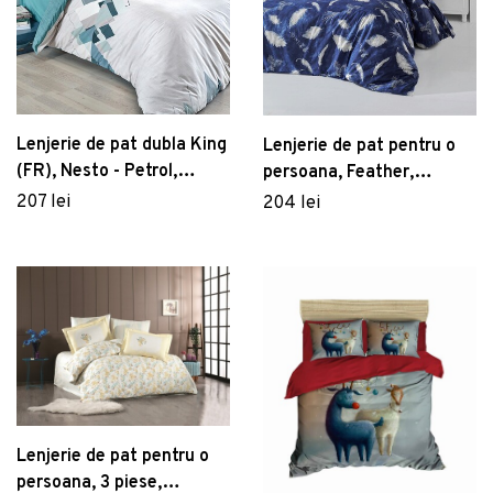
Lenjerie de pat dubla King
Lenjerie de pat pentru o
(FR), Nesto - Petrol,
persoana, Feather,
Cotton Box, Bumbac
Victoria, Bumbac
207 lei
204 lei
Ranforce
Ranforce
Lenjerie de pat pentru o
persoana, 3 piese,