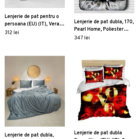
Lenjerie de pat pentru o
Lenjerie de pat dubla, 170,
persoana (EU) (IT), Verano
Pearl Home, Poliester
- Powder, Victoria,
312 lei
Satinat
347 lei
Bumbac Satinat
Lenjerie de pat dubla
Lenjerie de pat dubla,