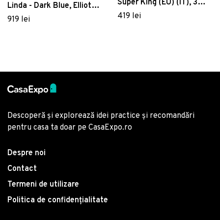
Super King (EU) (IT), 3
Linda - Dark Blue, Elliott,
piese, 161, Pearl Home,
419 lei
Bumbac
919 lei
Poliester Satinat
Descoperă și explorează idei practice și recomandări
pentru casa ta doar pe CasaExpo.ro
Despre noi
Contact
Termeni de utilizare
Politica de confidențialitate