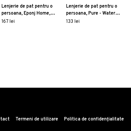
Lenjerie de pat pentru o
Lenjerie de pat pentru o
persoana, Eponj Home,
persoana, Pure - Water
Flamingo 143EPJ01615, 2
Green, Eponj Home, 65%
167 lei
133 lei
piese, amestec bumbac,
bumbac/35% poliester
roz/negru
tact
Termeni de utilizare
Politica de confidențialitate