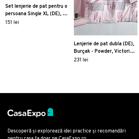
Set lenjerie de pat pentru o
persoana Single XL (DE), 2
piese, Basilisk, Victoria,
151 lei
65% bumbac/35%
poliester
Lenjerie de pat dubla (DE),
Burçak - Powder, Victoria,
Bumbac Ranforce
231 lei
Descoperă și explorează idei practice și recomandări
pentru casa ta doar pe CasaExpo.ro