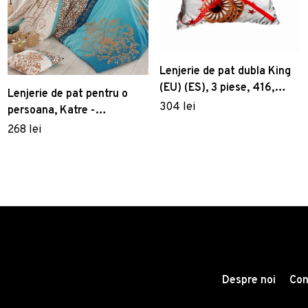
Lenjerie de pat dubla King
(EU) (ES), 3 piese, 416,
Lenjerie de pat pentru o
Pearl Home, Poliester
304 lei
persoana, Katre -
Satinat
Turquoise, Pearl Home,
268 lei
Bumbac Ranforce
Despre noi
Con