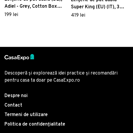
Adiel - Grey, Cotton Box,
Super King (EU) (IT), 3
Bumbac Ranforce
piese, 3D1, Pearl Home,
199 lei
419 lei
Poliester Satinat
Descoperă și explorează idei practice și recomandări
pentru casa ta doar pe CasaExpo.ro
Despre noi
Contact
Termeni de utilizare
Politica de confidențialitate