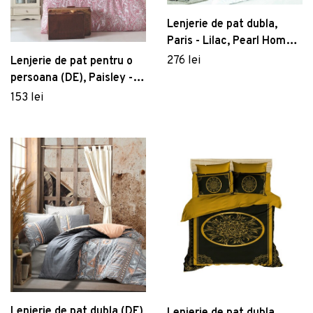
Lenjerie de pat dubla,
Paris - Lilac, Pearl Home,
Bumbac Ranforce
276 lei
Lenjerie de pat pentru o
persoana (DE), Paisley -
Pink, Pearl Home, Bumbac
153 lei
Ranforce
Lenjerie de pat dubla (DE),
Lenjerie de pat dubla