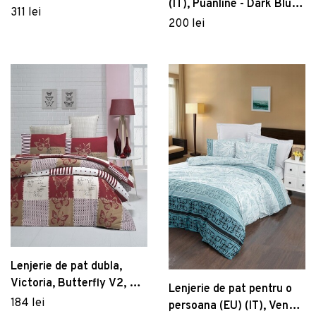
(IT), Puanline - Dark Blue,
Home, Poliester Satinat
311 lei
Pearl Home, Bumbac
200 lei
Ranforce
Lenjerie de pat dubla,
Victoria, Butterfly V2, 4
Lenjerie de pat pentru o
piese, amestec bumbac,
184 lei
persoana (EU) (IT), Vena -