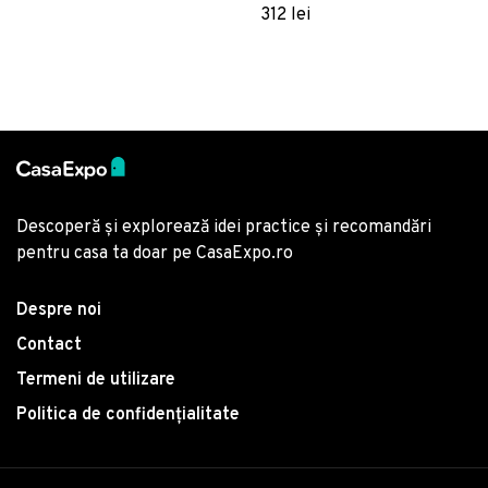
rosu/crem
Mint, Victoria, Bumbac
312 lei
Satinat
Descoperă și explorează idei practice și recomandări
pentru casa ta doar pe CasaExpo.ro
Despre noi
Contact
Termeni de utilizare
Politica de confidențialitate