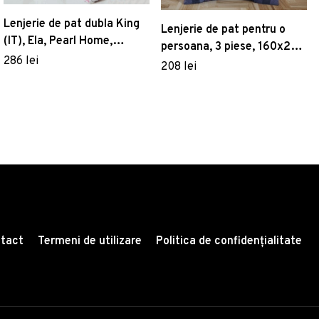
Lenjerie de pat dubla King
Lenjerie de pat pentru o
(IT), Ela, Pearl Home,
persoana, 3 piese, 160x220
Bumbac Ranforce
286 lei
cm, 100% bumbac poplin,
208 lei
Hobby, Virginia, albastru
inchis
tact
Termeni de utilizare
Politica de confidențialitate