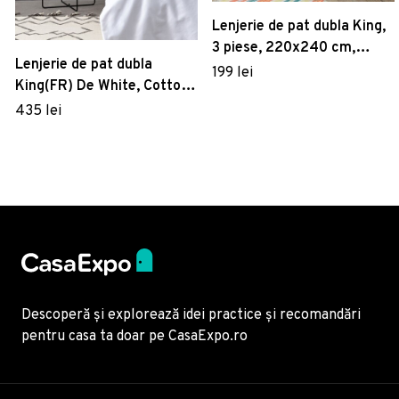
Lenjerie de pat dubla King,
3 piese, 220x240 cm,
Lenjerie de pat dubla
100% bumbac poplin,
199 lei
King(FR) De White, Cotton
Hobby, Mikado, galben
Box, 3 piese, 240x220 cm,
435 lei
mustar
bumbac satinat, alb
Descoperă și explorează idei practice și recomandări
pentru casa ta doar pe CasaExpo.ro