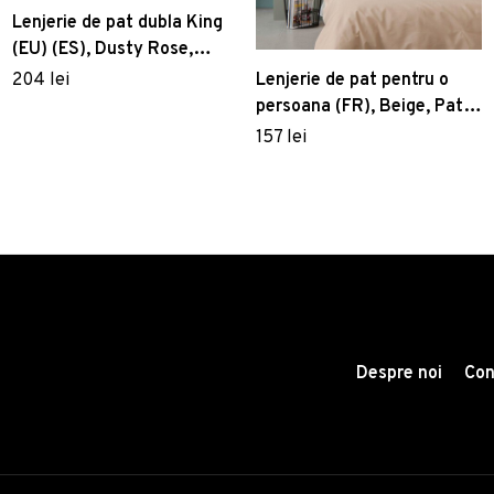
Lenjerie de pat dubla King
(EU) (ES), Dusty Rose,
Patik, Bumbac Ranforce
Lenjerie de pat pentru o
204 lei
persoana (FR), Beige, Patik,
Bumbac Ranforce
157 lei
Despre noi
Con